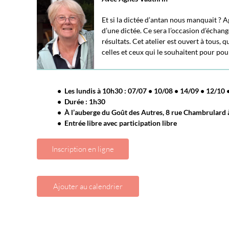
Et si la dictée d’antan nous manquait ?
d’une dictée. Ce sera l’occasion d’échang
résultats. Cet atelier est ouvert à tous, q
celles et ceux qui le souhaitent pour po
•
Les lundis à 10h30 :
07/07
•
10/08
•
14/09
•
12/10
• Durée : 1h30
• À l’auberge du Goût des Autres, 8 rue Chambrulard 
• Entrée libre avec participation libre
Inscription en ligne
Ajouter au calendrier