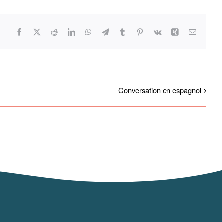
Facebook
X
Reddit
LinkedIn
WhatsApp
Telegram
Tumblr
Pinterest
Vk
Xing
Email
Conversation en espagnol