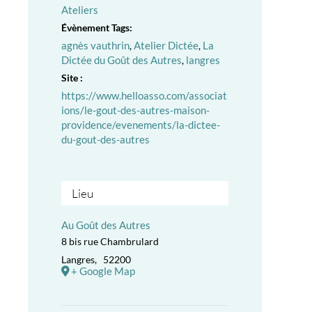
Ateliers
Évènement Tags:
agnès vauthrin
,
Atelier Dictée
,
La
Dictée du Goût des Autres
,
langres
Site :
https://www.helloasso.com/associat
ions/le-gout-des-autres-maison-
providence/evenements/la-dictee-
du-gout-des-autres
Lieu
Au Goût des Autres
8 bis rue Chambrulard
Langres
,
52200
+ Google Map