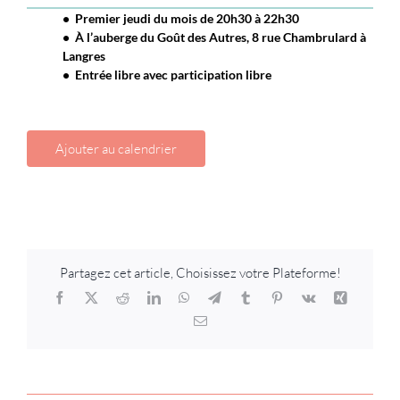
• Premier jeudi du mois de 20h30 à 22h30
• À l’auberge du Goût des Autres, 8 rue Chambrulard à
Langres
• Entrée libre avec participation libre
Ajouter au calendrier
Partagez cet article, Choisissez votre Plateforme!
Facebook
X
Reddit
LinkedIn
WhatsApp
Telegram
Tumblr
Pinterest
Vk
Xing
Email