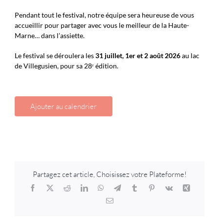
Pendant tout le festival, notre équipe sera heureuse de vous
accueillir pour partager avec vous le meilleur de la Haute-
Marne… dans l’assiette.
Le festival se déroulera les
31 juillet, 1er et 2 août 2026
au lac
de Villegusien, pour sa 28ᵉ édition.
Ajouter au calendrier
Partagez cet article, Choisissez votre Plateforme!
Facebook
X
Reddit
LinkedIn
WhatsApp
Telegram
Tumblr
Pinterest
Vk
Xing
Email