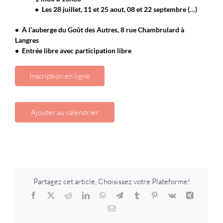
• Les
28 juillet, 11 et 25 aout, 08 et 22 septembre (…)
• À l’auberge du Goût des Autres, 8 rue Chambrulard à
Langres
• Entrée libre avec participation libre
Inscription en ligne
Ajouter au calendrier
Partagez cet article, Choisissez votre Plateforme!
Facebook
X
Reddit
LinkedIn
WhatsApp
Telegram
Tumblr
Pinterest
Vk
Xing
Email