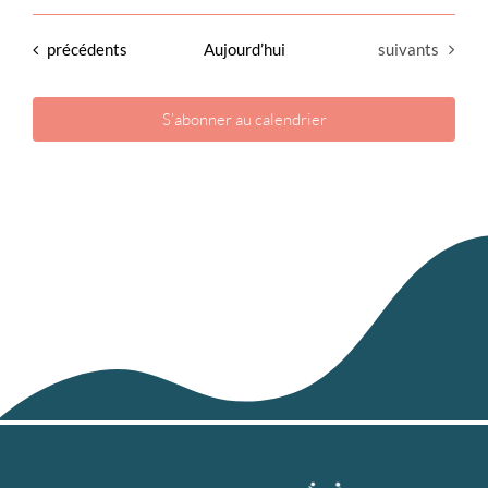
Évènements
Évènements
précédents
Aujourd’hui
suivants
S’abonner au calendrier