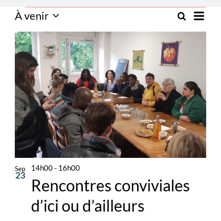
Navig
Évènements
À venir
Recher
Recherche
de
Photo
et
Sélectionnez
vues
navigat
List
la
Évèn
de
of
vues
events
date
Évènem
in
Photo
View
14h00
-
16h00
Sep
23
Rencontres conviviales
d’ici ou d’ailleurs