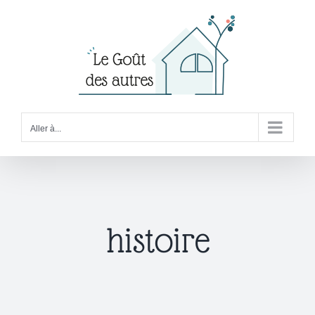
Passer
au
contenu
Aller à...
histoire