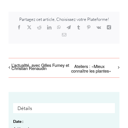
Partagez cet article, Choisissez votre Plateforme!
Facebook
X
Reddit
LinkedIn
WhatsApp
Telegram
Tumblr
Pinterest
Vk
Xing
Email
L’actualité, avec Gilles Fumey et
Ateliers : «Mieux
Christian Renaudin
connaître les plantes»
Détails
Date :