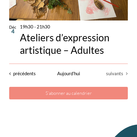
19h30
-
21h30
Déc
4
Ateliers d’expression
artistique – Adultes
Évènements
Évènements
précédents
Aujourd’hui
suivants
S’abonner au calendrier