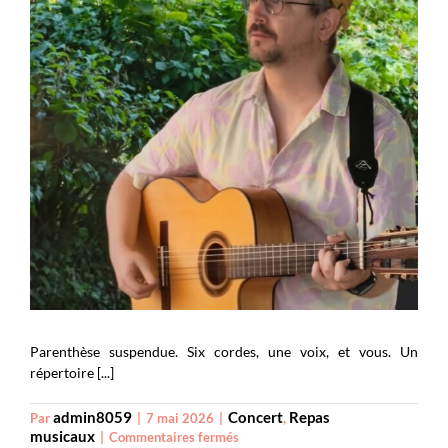
Âme 8
Parenthèse suspendue. Six cordes, une voix, et vous. Un
répertoire [...]
admin8059
Concert
Repas
Par
|
7 mai 2026
|
,
musicaux
sur
|
Commentaires fermés