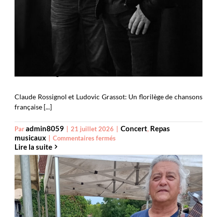
Claude Rossignol et Ludovic Grassot
Claude Rossignol et Ludovic Grassot: Un florilège de chansons
française [...]
admin8059
Concert
Repas
Par
|
21 juillet 2026
|
,
musicaux
sur
|
Commentaires fermés
Lire la suite
Claude
Rossignol
et
Ludovic
Grassot