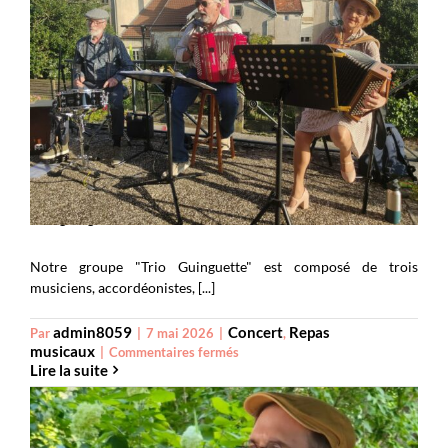
Trio guinguette
Notre groupe "Trio Guinguette" est composé de trois
musiciens, accordéonistes, [...]
admin8059
Concert
Repas
Par
|
7 mai 2026
|
,
musicaux
sur
|
Commentaires fermés
Lire la suite
Trio
guinguette