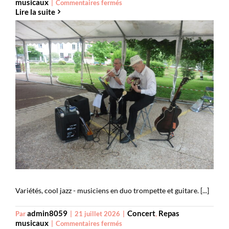
musicaux
sur
|
Commentaires fermés
Lire la suite
Ad
libitum
Duo Jazz Animation
Variétés, cool jazz - musiciens en duo trompette et guitare. [...]
admin8059
Concert
Repas
Par
|
21 juillet 2026
|
,
musicaux
sur
|
Commentaires fermés