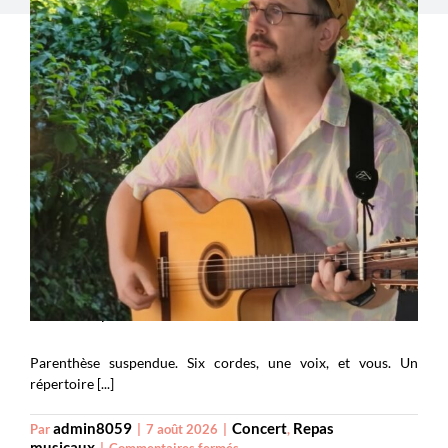
Âme 8 – septembre
Parenthèse suspendue. Six cordes, une voix, et vous. Un
répertoire [...]
admin8059
Concert
Repas
Par
|
7 août 2026
|
,
musicaux
sur
|
Commentaires fermés