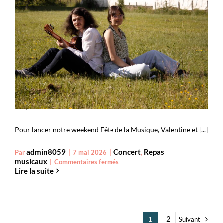
Ellipse
Pour lancer notre weekend Fête de la Musique, Valentine et [...]
admin8059
Concert
Repas
Par
|
7 mai 2026
|
,
musicaux
sur
|
Commentaires fermés
Lire la suite
Ellipse
2
1
Suivant