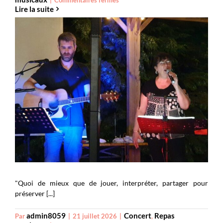
Lire la suite
Âme
8
–
septembre
Ad libitum
"Quoi de mieux que de jouer, interpréter, partager pour
préserver [...]
admin8059
Concert
Repas
Par
|
21 juillet 2026
|
,