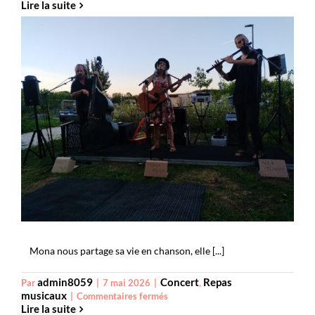
Lire la suite
Âme
8
MonA Mour Trio
Mona nous partage sa vie en chanson, elle [...]
admin8059
Concert
Repas
Par
|
7 mai 2026
|
,
musicaux
sur
|
Commentaires fermés
Lire la suite
MonA