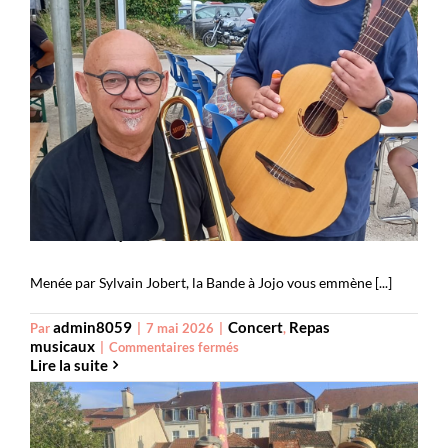
La Bande à Jojo
Menée par Sylvain Jobert, la Bande à Jojo vous emmène [...]
admin8059
Concert
Repas
Par
|
7 mai 2026
|
,
musicaux
sur
|
Commentaires fermés
Lire la suite
La
Bande
à
Jojo