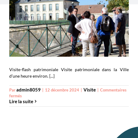
Visite-flash patrimoniale
Visite-flash patrimoniale Visite patrimoniale dans la Ville
d’une heure environ. [...]
admin8059
Visite
Par
|
12 décembre 2024
|
|
Commentaires
sur
fermés
Lire la suite
Visite-
flash
patrimoniale