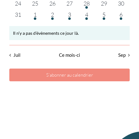
0
0
0
0
1
0
0
24
25
26
27
28
29
30
évènements
évènements
évènements
évènements
évènement
évènements
évèneme
0
1
1
2
2
1
2
31
1
2
3
4
5
6
évènements
évènement
évènement
évènements
évènements
évènement
évènem
Il n’y a pas d’évènements ce jour là.
Notice
Juil
Ce mois-ci
Sep
S’abonner au calendrier